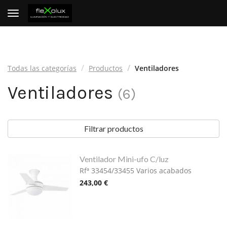
Toggle navigation
Todas las categorías
Productos
Ventiladores
Ventiladores
(
6
)
Filtrar productos
Ventilador Mini-ufo C/luz
Rfª 33454/33455 Varios acabados
243,00 €