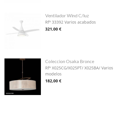
Ventilador Wind C/luz
Rfª 33392 Varios acabados
321,00 €
Coleccion Osaka Bronce
Rfª X025CG/X025PT/ X025BA/ Varios
modelos
182,00 €