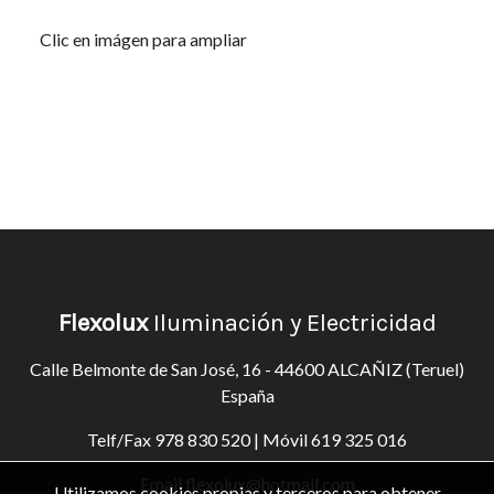
Clic en imágen para ampliar
Flexolux
Iluminación y Electricidad
Calle Belmonte de San José, 16 - 44600 ALCAÑIZ (Teruel)
España
Telf/Fax
978 830 520
| Móvil
619 325 016
Email
flexolux@hotmail.com
Utilizamos cookies propias y terceros para obtener