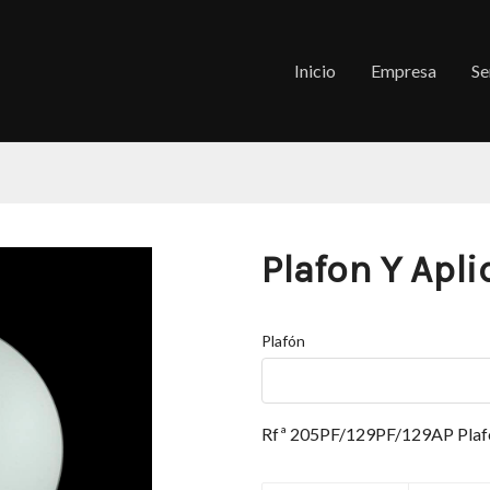
Inicio
Empresa
Se
Plafon Y Apl
Plafón
Rfª 205PF/129PF/129AP Plafó