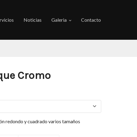
rvicios
Noticias
Galeria
Contacto
ique Cromo
n redondo y cuadrado varios tamaños