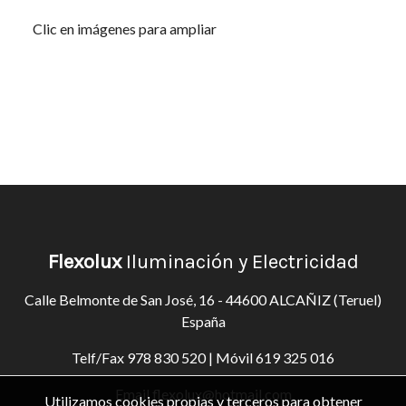
Clic en imágenes para ampliar
Flexolux
Iluminación y Electricidad
Calle Belmonte de San José, 16 - 44600 ALCAÑIZ (Teruel)
España
Telf/Fax
978 830 520
| Móvil
619 325 016
Email
flexolux@hotmail.com
Utilizamos cookies propias y terceros para obtener