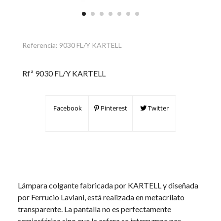
Referencia:
9030 FL/Y KARTELL
Rfª 9030 FL/Y KARTELL
Facebook
Pinterest
Twitter
Lámpara colgante fabricada por KARTELL y diseñada
por Ferrucio Laviani, está realizada en metacrilato
transparente. La pantalla no es perfectamente
semiesférica sino que la esfera se interrumpe por