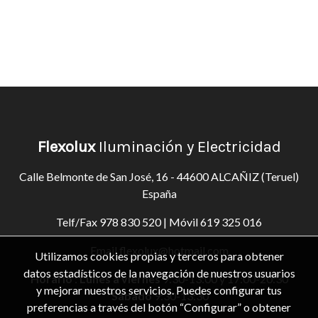
Flexolux
Iluminación y Electricidad
Calle Belmonte de San José, 16 - 44600 ALCAÑIZ (Teruel)
España
Telf/Fax
978 830 520
| Móvil
619 325 016
Email
flexolux@hotmail.com
Utilizamos cookies propias y terceros para obtener
datos estadísticos de la navegación de nuestros usuarios
Horario
:
Lunes a viernes
9:30-13:00 y 17:00-20:30
y mejorar nuestros servicios. Puedes configurar tus
Sábado
9:30-13:30
preferencias a través del botón “Configurar” o obtener