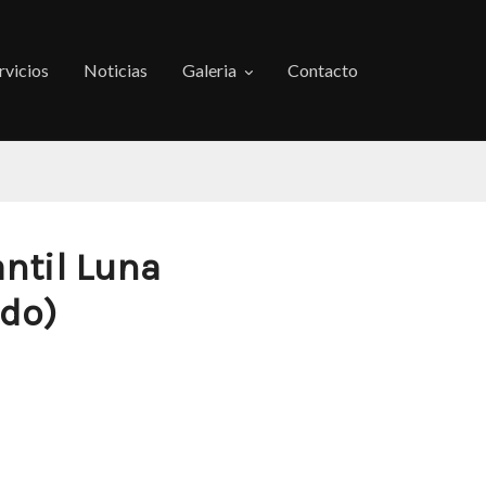
rvicios
Noticias
Galeria
Contacto
antil Luna
do)