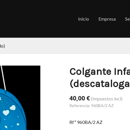
Inicio
Empresa
Se
do)
Colgante Inf
(descataloga
40,00 €
(Impuestos incl)
Referencia:
960BA/2 AZ
Rfª 960BA/2 AZ