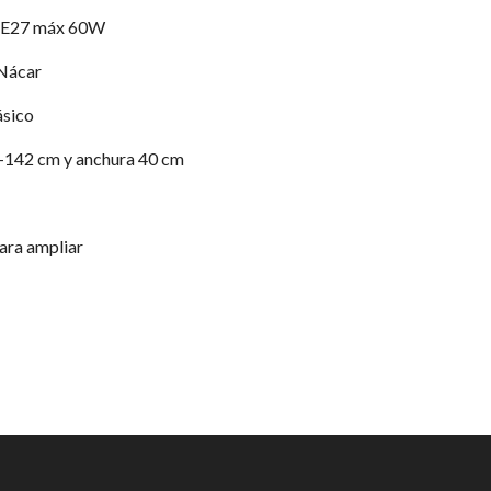
3 E27 máx 60W
 Nácar
ásico
-142 cm y anchura 40 cm
ara ampliar