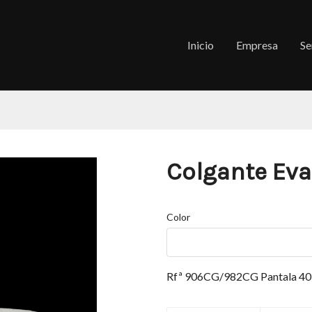
Inicio
Empresa
Se
Colgante Eva
Color
Rfª 906CG/982CG Pantala 40