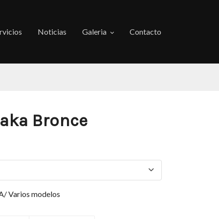
rvicios
Noticias
Galeria
Contacto
saka Bronce
/ Varios modelos