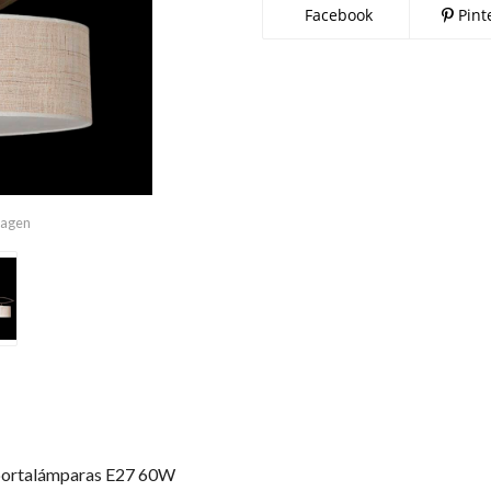
Facebook
Pint
imagen
 portalámparas E27 60W