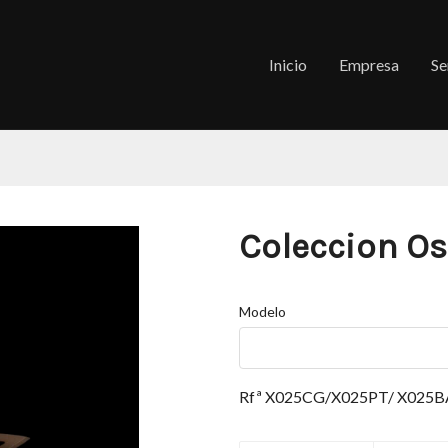
Inicio
Empresa
Se
Coleccion O
Modelo
Rfª X025CG/X025PT/ X025BA